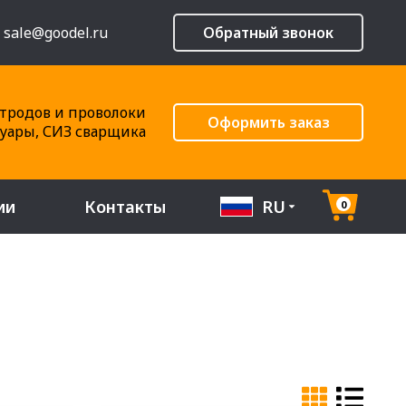
sale@goodel.ru
Обратный звонок
тродов и проволоки
Оформить заказ
суары, СИЗ сварщика
ии
Контакты
RU
0