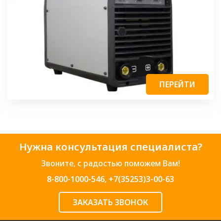
ПЕРЕЙТИ
Нужна консультация специалиста?
Звоните, с радостью поможем Вам!
8-800-1000-546
,
+7(35253)3-00-63
ЗАКАЗАТЬ ЗВОНОК