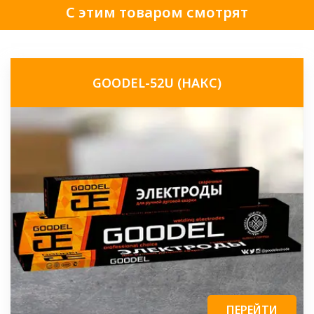
С этим товаром смотрят
GOODEL-52U (НАКС)
ПЕРЕЙТИ