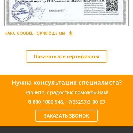
НАКС GOODEL- ОК46 Ø2,5 мм
Показать все сертификаты
Нужна консультация специалиста?
Звоните, с радостью поможем Вам!
8-800-1000-546
,
+7(35253)3-00-63
ЗАКАЗАТЬ ЗВОНОК