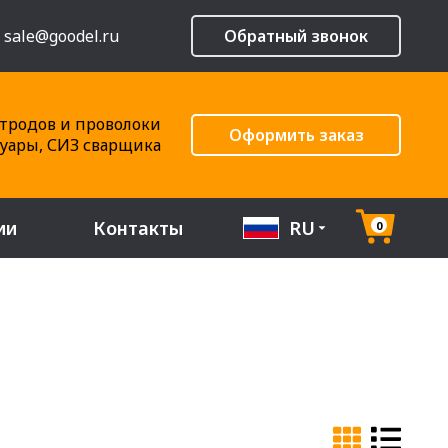
sale@goodel.ru
Обратный звонок
тродов и проволоки
Оформить заказ
суары, СИЗ сварщика
ии
Контакты
RU
0