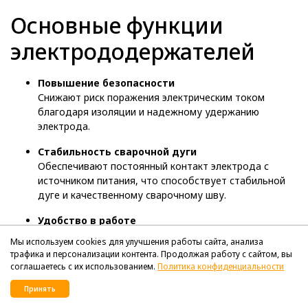
Основные функции
электрододержателей
Повышение безопасности
Снижают риск поражения электрическим током
благодаря изоляции и надежному удержанию
электрода.
Стабильность сварочной дуги
Обеспечивают постоянный контакт электрода с
источником питания, что способствует стабильной
дуге и качественному сварочному шву.
Удобство в работе
Легкость замены электрода и удобство управления
Мы используем cookies для улучшения работы сайта, анализа
процессом сварки повышают производительность
трафика и персонализации контента. Продолжая работу с сайтом, вы
труда.
соглашаетесь с их использованием.
Политика конфиденциальности
Уменьшение утомляемости сварщика
Принять
Эргономичный дизайн снижает нагрузку на руки и