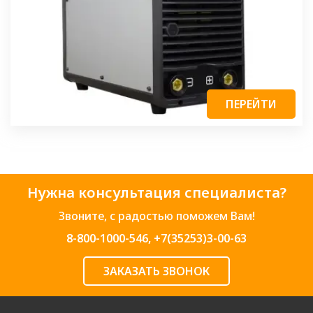
ПЕРЕЙТИ
Нужна консультация специалиста?
Звоните, с радостью поможем Вам!
8-800-1000-546
,
+7(35253)3-00-63
ЗАКАЗАТЬ ЗВОНОК