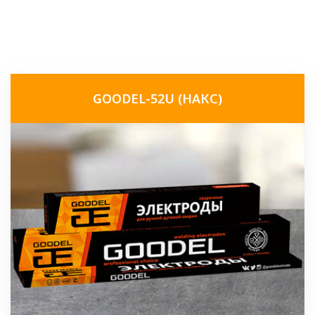
GOODEL-52U (НАКС)