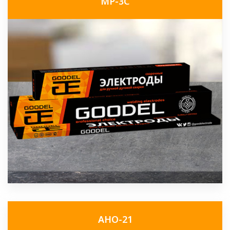
МР-3С
АНО-21