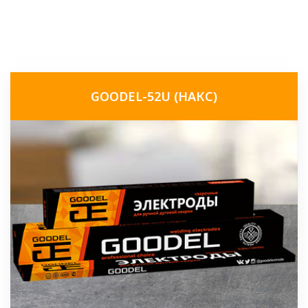
GOODEL-52U (НАКС)