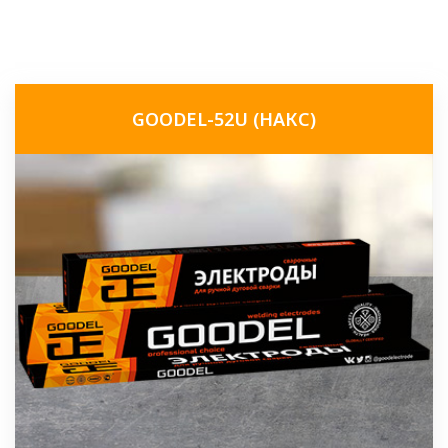
GOODEL-52U (НАКС)