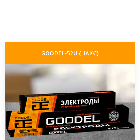
GOODEL-52U (НАКС)