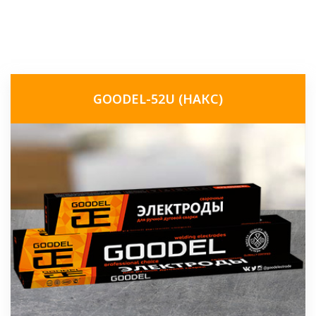
GOODEL-52U (НАКС)