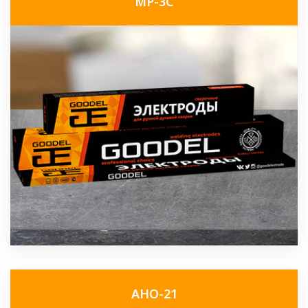
МР-3С
АНО-21