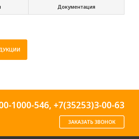
и
Документация
ОДУКЦИИ
00-1000-546
,
+7(35253)3-00-63
ЗАКАЗАТЬ ЗВОНОК