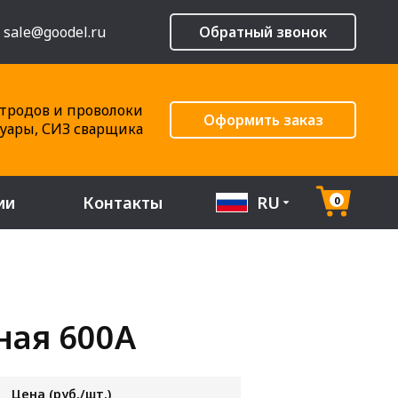
sale@goodel.ru
Обратный звонок
тродов и проволоки
Оформить заказ
суары, СИЗ сварщика
ии
Контакты
RU
0
ная 600А
Цена (руб./шт.)