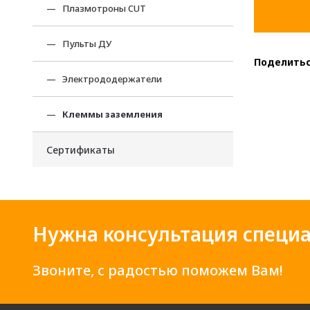
Плазмотроны CUT
Пульты ДУ
Поделитьс
Электрододержатели
Клеммы заземления
Сертификаты
Нужна консультация специа
Звоните, с радостью поможем Вам!