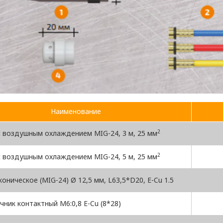
Наименование
2
с воздушным охлаждением MIG-24, 3 м, 25 мм
2
с воздушным охлаждением MIG-24, 5 м, 25 мм
оническое (MIG-24) Ø 12,5 мм, L63,5*D20, E-Cu 1.5
ник контактный M6:0,8 E-Cu (8*28)