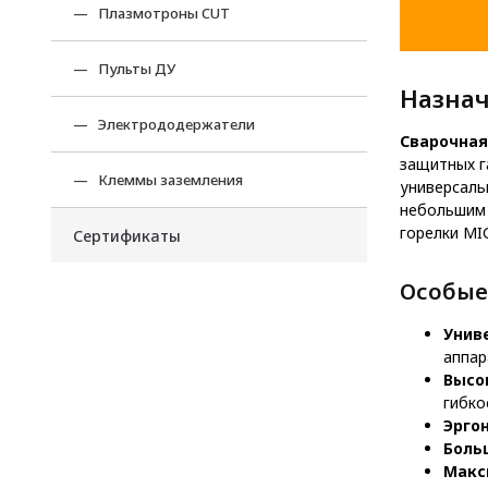
Плазмотроны CUT
Пульты ДУ
Назна
Электрододержатели
Cварочная
защитных г
Клеммы заземления
универсаль
небольшим 
горелки MI
Сертификаты
Особые
Унив
аппар
Высо
гибко
Эрго
Боль
Макс