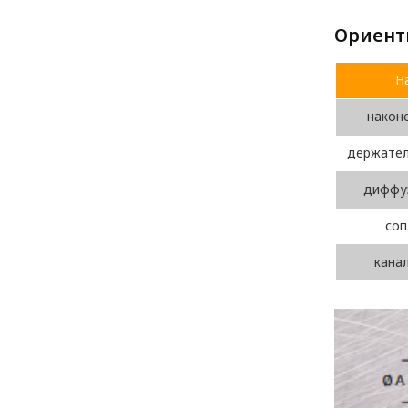
Ориент
Н
након
держател
диффуз
соп
кана