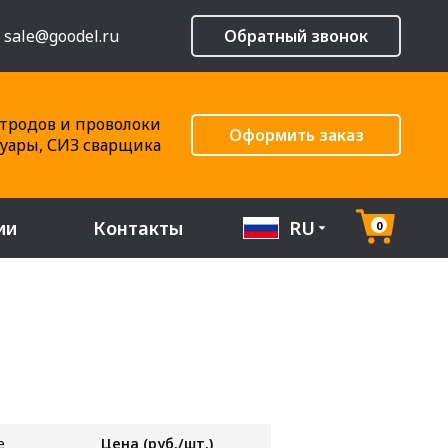
sale@goodel.ru
Обратный звонок
тродов и проволоки
Оформить заказ
суары, СИЗ сварщика
ии
Контакты
RU
0
е
Цена (руб./шт.)