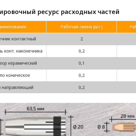
ировочный ресурс расходных частей
аименование
Рабочая смена (шт.)
Ра
ечник контактный
2
ь конт. наконечника
0,2
ор керамический
0,1
ло коническое
0,2
л направляющий
0,2