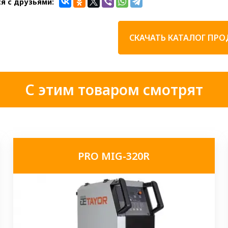
я с друзьями:
СКАЧАТЬ КАТАЛОГ ПР
С этим товаром смотрят
PRO MIG-320R