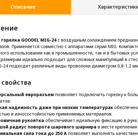
Описание
Характеристик
чение
 горелка GOODEL MIG-24
с воздушным охлаждением предназна
азов. Применяется совместно с аппаратами серии MIG. Компакт
ного использования как в промышленности, так и в бытовых ус
размерам идеально подходит для сложных манипуляций в стесн
G-24 подходят различные виды проволоки диаметром 0,8-1,2 мм
 свойства
ерсальный евроразъем
позволяет подключить горелку к бол
атов.
кая надежность даже при низких температурах
обеспечена
стью и износостойкостью применяемых материалов.
номичная рукоятка
обеспечивает идеальную фиксацию в руке,
шой радиус поворота шарового шарнира
в месте крепления
имальная сила тока до 250 А
позволяет выполнять качествен