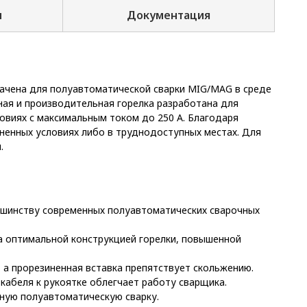
и
Документация
чена для полуавтоматической сварки MIG/MAG в среде
ная и производительная горелка разработана для
ловиях с максимальным током до 250 А. Благодаря
енных условиях либо в труднодоступных местах. Для
.
ьшинству современных полуавтоматических сварочных
 оптимальной конструкцией горелки, повышенной
 а прорезиненная вставка препятствует скольжению.
 кабеля к рукоятке облегчает работу сварщика.
ную полуавтоматическую сварку.