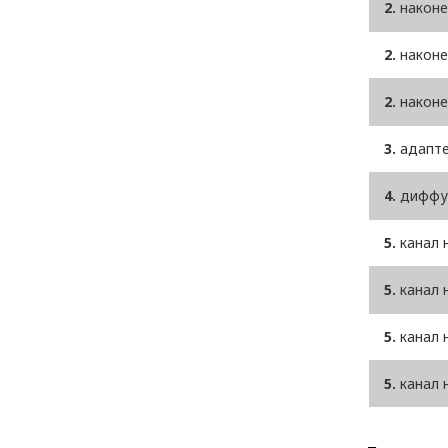
2.
наконеч
2.
наконеч
2.
наконеч
3.
адапте
4.
диффуз
5.
канал 
5.
канал 
5.
канал 
5.
канал 