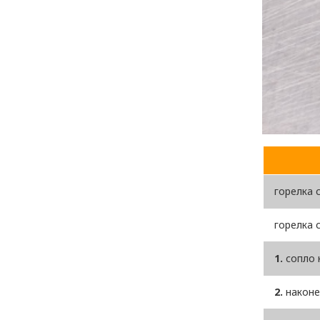
горелка 
горелка 
1.
сопло к
2.
наконеч