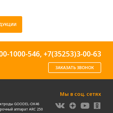
ОДУКЦИИ
00-1000-546
,
+7(35253)3-00-63
ЗАКАЗАТЬ ЗВОНОК
Мы в соц. сетях
ектроды GOODEL-OK46
рочный аппарат ARC 250