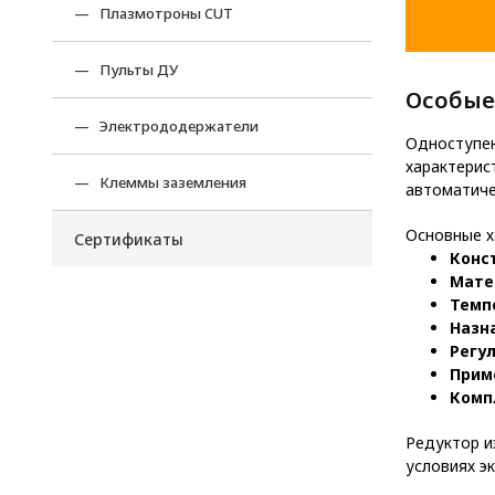
Плазмотроны CUT
Пульты ДУ
Особые
Электрододержатели
Одноступен
характерис
Клеммы заземления
автоматиче
Основные х
Сертификаты
Конс
Мате
Темп
Назн
Регу
Прим
Комп
Редуктор и
условиях э