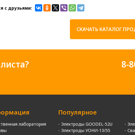
я с друзьями:
СКАЧАТЬ КАТАЛОГ ПР
листа?
8-8
ормация
Популярное
ственная лаборатория
Электроды GOODEL-52U
Эл
ывы
Электроды УОНИ-13/55
Сва