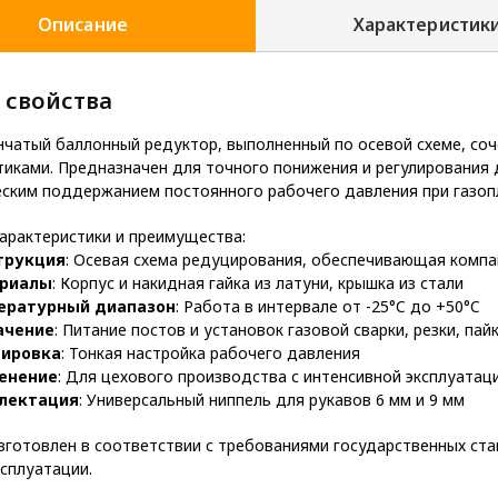
Описание
Характеристик
 свойства
чатый баллонный редуктор, выполненный по осевой схеме, со
тиками. Предназначен для точного понижения и регулирования 
ским поддержанием постоянного рабочего давления при газоп
арактеристики и преимущества:
трукция
: Осевая схема редуцирования, обеспечивающая компа
риалы
: Корпус и накидная гайка из латуни, крышка из стали
ературный диапазон
: Работа в интервале от -25°C до +50°C
ачение
: Питание постов и установок газовой сварки, резки, пай
лировка
: Тонкая настройка рабочего давления
енение
: Для цехового производства с интенсивной эксплуатац
лектация
: Универсальный ниппель для рукавов 6 мм и 9 мм
зготовлен в соответствии с требованиями государственных ст
ксплуатации.