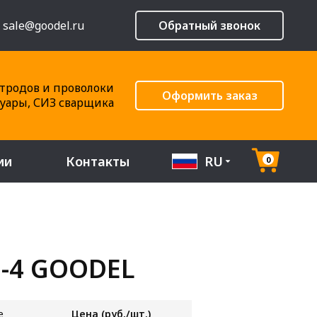
sale@goodel.ru
Обратный звонок
тродов и проволоки
Оформить заказ
суары, СИЗ сварщика
ии
Контакты
RU
0
5-4 GOODEL
е
Цена (руб./шт.)