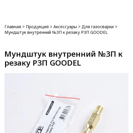
0
Главная
>
Продукция
>
Аксессуары
>
Для газосварки
>
Мундштук внутренний №3П к резаку Р3П GOODEL
Мундштук внутренний №3П к
резаку Р3П GOODEL