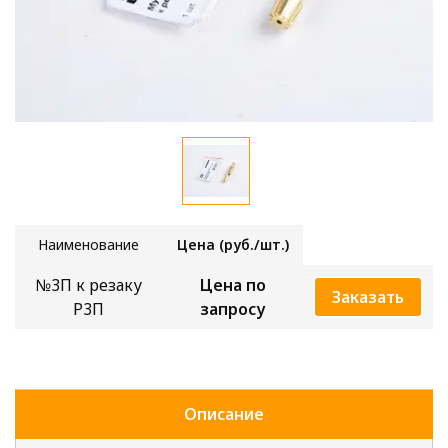
Наимено
вание
Цена (руб./шт.)
№3П к резаку
Цена по
Заказать
Р3П
запросу
Описание