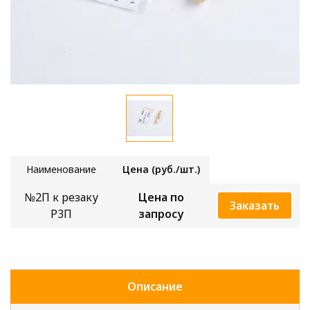
Наимено
вание
Цена (руб./шт.)
№2П к резаку
Цена по
Заказать
Р3П
запросу
Описание