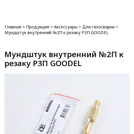
0
Главная
>
Продукция
>
Аксессуары
>
Для газосварки
>
Мундштук внутренний №2П к резаку Р3П GOODEL
Мундштук внутренний №2П к
резаку Р3П GOODEL