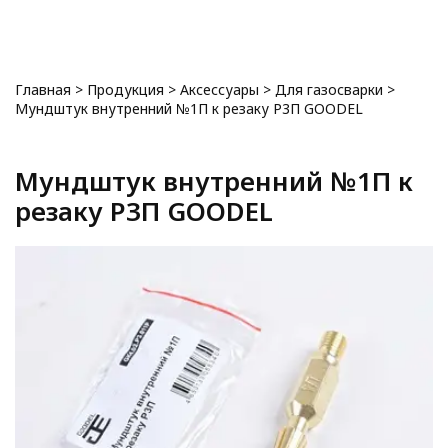
0
Главная
>
Продукция
>
Аксессуары
>
Для газосварки
>
Мундштук внутренний №1П к резаку Р3П GOODEL
Мундштук внутренний №1П к
резаку Р3П GOODEL