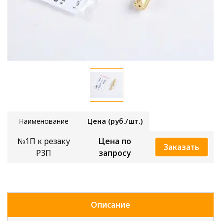
Наимено
вание
Цена (руб./шт.)
№1П к резаку
Цена по
Заказать
Р3П
запросу
Описание