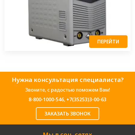
ПЕРЕЙТИ
Нужна консультация специалиста?
Звоните, с радостью поможем Вам!
8-800-1000-546
,
+7(35253)3-00-63
ЗАКАЗАТЬ ЗВОНОК
Мы в соц. сетях