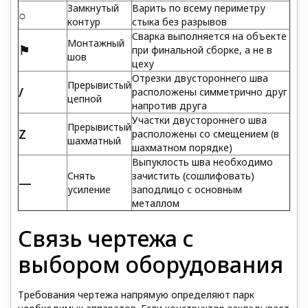
Замкнутый
Варить по всему периметру
○
контур
стыка без разрывов
Сварка выполняется на объекте
Монтажный
⚑
при финальной сборке, а не в
шов
цеху
Отрезки двустороннего шва
Прерывистый
/
расположены симметрично друг
цепной
напротив друга
Участки двустороннего шва
Прерывистый
Z
расположены со смещением (в
шахматный
шахматном порядке)
Выпуклость шва необходимо
Снять
зачистить (сошлифовать)
—
усиление
заподлицо с основным
металлом
Связь чертежа с
выбором оборудования
Требования чертежа напрямую определяют парк