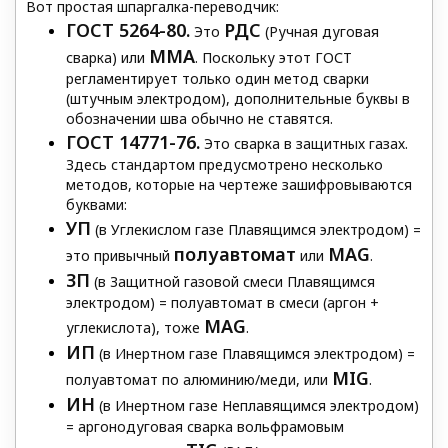
Вот простая шпаргалка-переводчик:
ГОСТ 5264-80.
РДС
Это
(Ручная дуговая
MMA
сварка) или
. Поскольку этот ГОСТ
регламентирует только один метод сварки
(штучным электродом), дополнительные буквы в
обозначении шва обычно не ставятся.
ГОСТ 14771-76.
Это сварка в защитных газах.
Здесь стандартом предусмотрено несколько
методов, которые на чертеже зашифровываются
буквами:
УП
(в Углекислом газе Плавящимся электродом) =
полуавтомат
MAG
это привычный
или
.
ЗП
(в Защитной газовой смеси Плавящимся
электродом) = полуавтомат в смеси (аргон +
MAG
углекислота), тоже
.
ИП
(в Инертном газе Плавящимся электродом) =
MIG
полуавтомат по алюминию/меди, или
.
ИН
(в Инертном газе Неплавящимся электродом)
= аргонодуговая сварка вольфрамовым