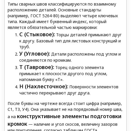
Типы сварных швов классифицируются по взаимному
расположению деталей. Основные стандарты
(например, ГОСТ 5264-80) выделяют четыре ключевых
типа. Каждый имеет буквенный индекс, который
является обязательной частью маркировки:
С (Стыковое):
Торцы деталей примыкают друг
к другу. Базовый тип для листовых конструкций и
труб.
У (Угловое):
Детали расположены под углом и
соединяются по кромкам.
Т (Тавровое):
Торец одного элемента
примыкает к плоскости другого под углом,
напоминая букву «Т».
Н (Нахлесточное):
Поверхности элементов
частично перекрывают друг друга.
После буквы на чертеже всегда стоит цифра (например,
С1, Т3, У4). Она указывает не на порядковый номер шва,
конструктивные элементы подготовки
а на
кромок
— наличие и угол скосов, величину зазоров
или притупления, согласно таблицам ГОСТа.