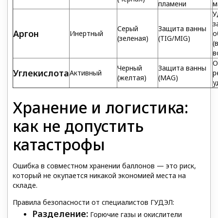
пламени
м
У
з
Серый
Защита ванны
Аргон
Инертный
о
(зеленая)
(TIG/MIG)
(
в
О
Черный
Защита ванны
Углекислота
Активный
р
(желтая)
(MAG)
у
Хранение и логистика:
как не допустить
катастрофы
Ошибка в совместном хранении баллонов — это риск,
который не окупается никакой экономией места на
складе.
Правила безопасности от специалистов ГУДЭЛ:
Разделение:
Горючие газы и окислители