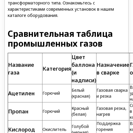
трансформаторного типа. Ознакомьтесь с
характеристиками современных установок в нашем
каталоге оборудования.
Сравнительная таблица
промышленных газов
Цвет
Название
баллона
Назначение
Г
Категория
газа
(и
в сварке
о
надписи)
В
Белый
Газовая сварка
Ацетилен
Горючий
у
(красная)
и резка
н
С
Красный
Газовая резка,
Пропан
Горючий
в
(белая)
нагрев
к
Поддержка
В
Голубой
Кислород
Окислитель
горения
к
(черная)