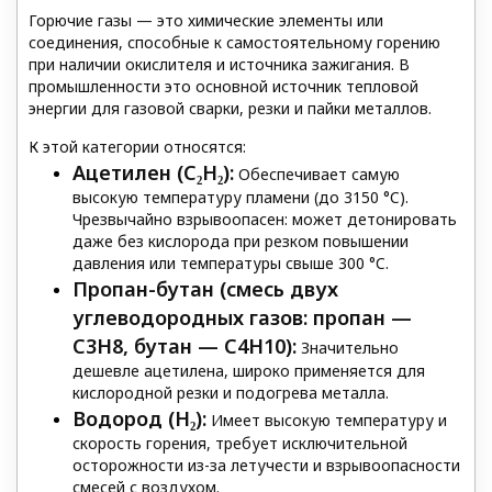
Горючие газы — это химические элементы или
соединения, способные к самостоятельному горению
при наличии окислителя и источника зажигания. В
промышленности это основной источник тепловой
энергии для газовой сварки, резки и пайки металлов.
К этой категории относятся:
Ацетилен (C₂H₂):
Обеспечивает самую
высокую температуру пламени (до 3150 °C).
Чрезвычайно взрывоопасен: может детонировать
даже без кислорода при резком повышении
давления или температуры свыше 300 °C.
Пропан-бутан (
смесь двух
углеводородных газов: пропан —
C
3
H
8
, бутан —
C
4
H
10
):
Значительно
дешевле ацетилена, широко применяется для
кислородной резки и подогрева металла.
Водород (H
₂
):
Имеет высокую температуру и
скорость горения, требует исключительной
осторожности из-за летучести и взрывоопасности
смесей с воздухом.